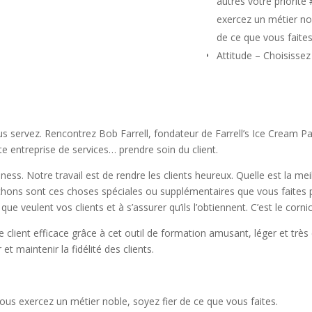
autres votre priorité
exercez un métier nob
de ce que vous faites
Attitude – Choisissez
attitude.
La façon do
pensez à vos clients 
dont vous les traitere
Cohérence – Fixez d
us servez.
Rencontrez Bob Farrell, fondateur de Farrell’s Ice Cream P
élevées et respectez-
ute entreprise de services… prendre soin du client.
clients reviennent par
ness.
Notre travail est de rendre les clients heureux.
Quelle est la mei
aimé ce qui s’est pas
chons sont ces choses spéciales ou supplémentaires que vous faites 
fois.
ue veulent vos clients et à s’assurer qu’ils l’obtiennent.
C’est le corni
Travail d’équipe – C
lient efficace grâce à cet outil de formation amusant, léger et très 
moyens de vous faire
et maintenir la fidélité des clients.
paraître.
Au final, tou
le client!
ous exercez un métier noble, soyez fier de ce que vous faites.