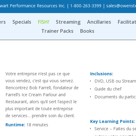
art Performance Resources Inc. | 1-800-263-3399 |
sales@owenst
ers
Specials
FISH!
Streaming
Ancillaries
Facilita
Trainer Packs
Books
Votre entreprise n’est pas ce que
Inclusions:
vous vendez, c’est qui vous servez.
DVD, USB ou Stream
Rencontrez Bob Farrell, fondateur de
Guide du chef
Farrell’s Ice Cream Parlour and
Documents du partic
Restaurant, alors qu’il sert l’aspect le
plus important de toute entreprise
de services… prendre soin du client.
Key Learning Points:
Runtime:
18 minutes
Service – Faites du s