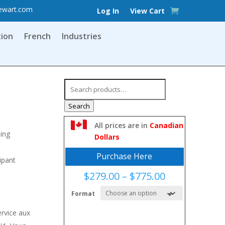
ewart.com
Log In
View Cart
tion
French
Industries
Search
for:
Search
All prices are in
Canadian
ing
Dollars
Purchase Here
ipant
Price
$
279.00
–
$
775.00
range:
Format
$279.00
through
ervice aux
$775.00